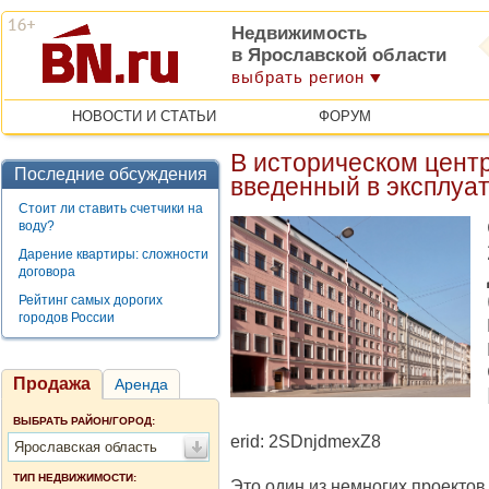
Недвижимость
в Ярославской области
выбрать регион
НОВОСТИ И СТАТЬИ
ФОРУМ
В историческом цент
Последние обсуждения
введенный в эксплуа
Стоит ли ставить счетчики на
воду?
Дарение квартиры: сложности
договора
Рейтинг самых дорогих
городов России
Продажа
Аренда
ВЫБРАТЬ РАЙОН/ГОРОД:
erid: 2SDnjdmexZ8
Ярославская область
ТИП НЕДВИЖИМОСТИ:
Это один из немногих проектов