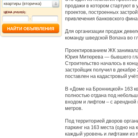
квартиры (вторичка)
продажи в котором стартуют в 
проектов, построенных застро
ЦЕНА
:
(РУБЛЕЙ)
привлечения банковского фин
-
Для организации продаж деве
команду шведской Bonava во г
Проектированием ЖК занимала
Юрия Митюрева — бывшего глав
Строительство началось в конц
застройщик получил в декабре 
поставлен на кадастровый учёт
В «Доме на Бронницкой» 163 к
полностью отдана под небольш
входом и лифтом – с арендной
метров.
Под территорией дворов орга
паркинг на 163 места (одно на
каждый уровень и лифтами из 