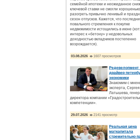
семейной ипотеки и неожиданное сни
ключевой ставки не смогли хорошеньк
разогреть привычно ленивый и празд
сезон отпусков. Кажется, что последн
повального стремления к покупке
недвижимости истощились в июне (хот
интерес к «бетону» у недовольных
доходностью вкладчиков постепенно
возрождается).
03.08.2026
1607 просмотров
Редевелопмент 
драйвер петерб
экономики
Знакомим с мне
эксперта, Сергея
Латышева, генер
директора компании «Градостроител
компетенции».
29.07.2026
2141 просмотр
Реальная цена
маткапитала
стремительно п