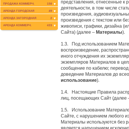
представления, отнесенные к 
ПРОДАЖА КОММЕРЧ.
158
деятельности, в том числе стат
АРЕНДА ГОРОДСКАЯ
49
произведения, аудиовизуальны
АРЕНДА ЗАГОРОДНАЯ
2
произведения с текстом или бе
живописи, графики, дизайна (и
АРЕНДА КОММЕРЧ.
433
Сайта) (далее –
Материалы
).
1.3. Под использованием Мат
воспроизведение, распростран
иного отчуждения их экземпляр
экземпляров Материалов в цел
сообщение по кабелю; перевод
доведение Материалов до всео
использование
).
1.4. Настоящие Правила расп
лиц, посещающих Сайт (далее
1.5. Использование Материало
Сайте, с нарушением любого из
Материалы используются без р
является нарушением исключит