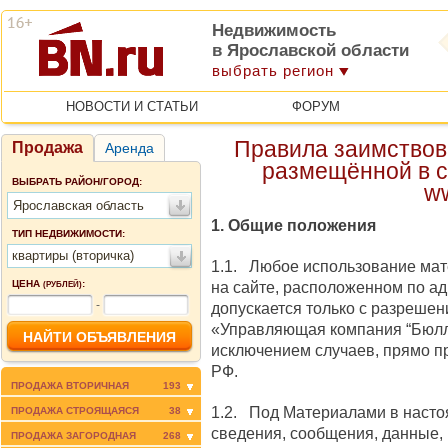
Недвижимость
в Ярославской области
выбрать регион
НОВОСТИ И СТАТЬИ
ФОРУМ
Правила заимствов
Продажа
Аренда
размещённой в с
ВЫБРАТЬ РАЙОН/ГОРОД:
w
Ярославская область
1. Общие положения
ТИП НЕДВИЖИМОСТИ:
квартиры (вторичка)
1.1. Любое использование мат
ЦЕНА
:
на сайте, расположенном по ад
(РУБЛЕЙ)
-
допускается только c разреше
«Управляющая компания “Бюлл
исключением случаев, прямо 
РФ.
ПРОДАЖА ВТОРИЧНАЯ
193
1.2. Под Материалами в наст
ПРОДАЖА СТРОЯЩАЯСЯ
38
сведения, сообщения, данные,
ПРОДАЖА ЗАГОРОДНАЯ
268