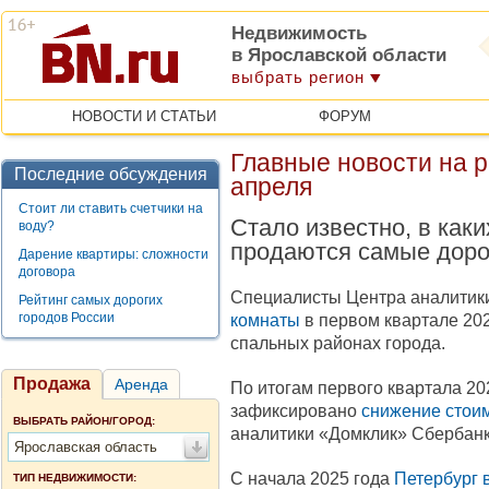
Недвижимость
в Ярославской области
выбрать регион
НОВОСТИ И СТАТЬИ
ФОРУМ
Главные новости на 
Последние обсуждения
апреля
Стоит ли ставить счетчики на
Стало известно, в как
воду?
продаются самые доро
Дарение квартиры: сложности
договора
Специалисты Центра аналитик
Рейтинг самых дорогих
городов России
комнаты
в первом квартале 202
спальных районах города.
Продажа
Аренда
По итогам первого квартала 20
зафиксировано
снижение стои
ВЫБРАТЬ РАЙОН/ГОРОД:
аналитики «Домклик» Сбербанк
Ярославская область
С начала 2025 года
Петербург 
ТИП НЕДВИЖИМОСТИ: