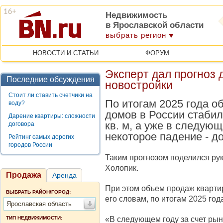
Недвижимость
в Ярославской области
выбрать регион
НОВОСТИ И СТАТЬИ
ФОРУМ
Эксперт дал прогноз 
Последние обсуждения
новостройки
Стоит ли ставить счетчики на
По итогам 2025 года о
воду?
домов в России стабил
Дарение квартиры: сложности
кв. м, а уже в следую
договора
некоторое падение - до
Рейтинг самых дорогих
городов России
Таким прогнозом поделился ру
Холопик.
Продажа
Аренда
При этом объем продаж кварти
ВЫБРАТЬ РАЙОН/ГОРОД:
его словам, по итогам 2025 года
Ярославская область
«В следующем году за счет рын
ТИП НЕДВИЖИМОСТИ: