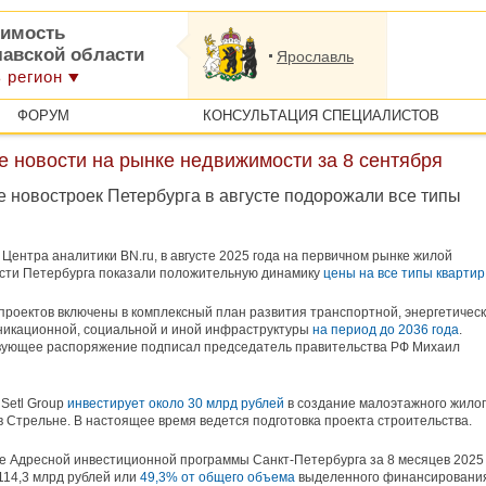
имость
лавской области
Ярославль
 регион
ФОРУМ
КОНСУЛЬТАЦИЯ СПЕЦИАЛИСТОВ
 новости на рынке недвижимости за 8 сентября
е новостроек Петербурга в августе подорожали все типы
Центра аналитики BN.ru, в августе 2025 года на первичном рынке жилой
сти Петербурга показали положительную динамику
цены на все типы квартир
проектов включены в комплексный план развития транспортной, энергетическ
никационной, социальной и иной инфраструктуры
на период до 2036 года
.
вующее распоряжение подписал председатель правительства РФ Михаил
Setl Group
инвестирует около 30 млрд рублей
в создание малоэтажного жило
в Стрельне. В настоящее время ведется подготовка проекта строительства.
 Адресной инвестиционной программы Санкт-Петербурга за 8 месяцев 2025
114,3 млрд рублей или
49,3% от общего объема
выделенного финансирования