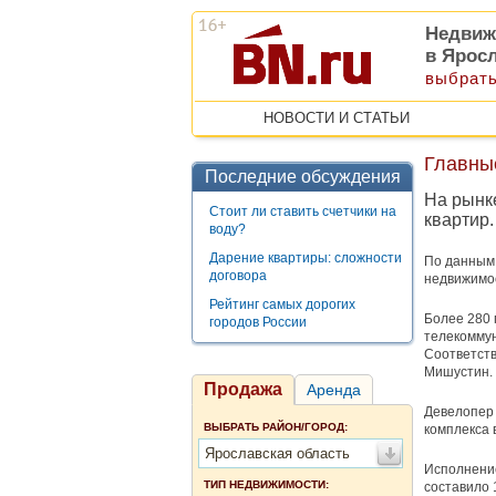
Недвиж
в Ярос
выбрать
НОВОСТИ И СТАТЬИ
Главные
Последние обсуждения
На рынк
Стоит ли ставить счетчики на
квартир.
воду?
Дарение квартиры: сложности
По данным 
договора
недвижимо
Рейтинг самых дорогих
Более 280 
городов России
телекомму
Соответст
Мишустин.
Продажа
Аренда
Девелопер 
ВЫБРАТЬ РАЙОН/ГОРОД:
комплекса 
Ярославская область
Исполнение
ТИП НЕДВИЖИМОСТИ:
составило 