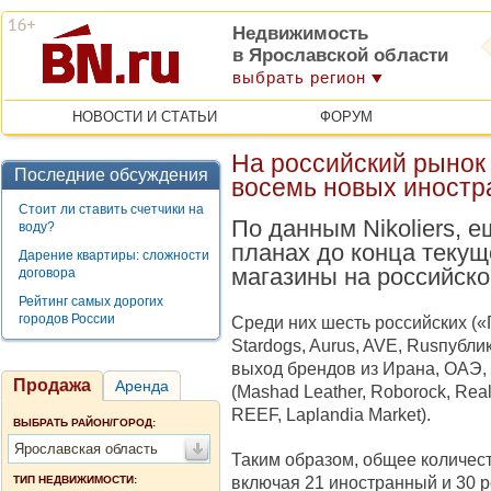
Недвижимость
в Ярославской области
выбрать регион
НОВОСТИ И СТАТЬИ
ФОРУМ
На российский рынок 
Последние обсуждения
восемь новых иностр
Стоит ли ставить счетчики на
По данным Nikoliers, 
воду?
планах до конца текущ
Дарение квартиры: сложности
магазины на российско
договора
Рейтинг самых дорогих
городов России
Среди них шесть российских («
Stardogs, Aurus, AVE, Rusпубл
выход брендов из Ирана, ОАЭ,
Продажа
Аренда
(Mashad Leather, Roborock, Real
REEF, Laplandia Market).
ВЫБРАТЬ РАЙОН/ГОРОД:
Ярославская область
Таким образом, общее количест
включая 21 иностранный и 30 р
ТИП НЕДВИЖИМОСТИ: