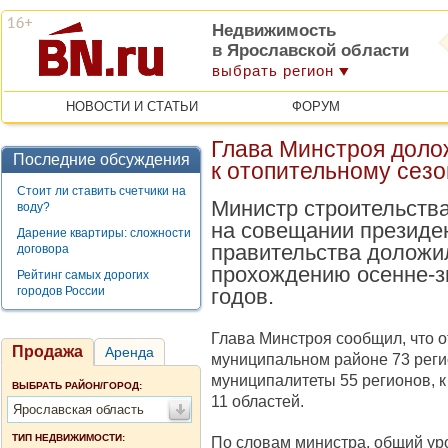
Недвижимость
в Ярославской области
выбрать регион
НОВОСТИ И СТАТЬИ
ФОРУМ
Глава Минстроя долож
Последние обсуждения
к отопительному сезо
Стоит ли ставить счетчики на
Министр строительств
воду?
на совещании президе
Дарение квартиры: сложности
правительства доложил
договора
прохождению осенне-з
Рейтинг самых дорогих
городов России
годов.
Глава Минстроя сообщил, что о
Продажа
Аренда
муниципальном районе 73 реги
муниципалитеты 55 регионов, к
ВЫБРАТЬ РАЙОН/ГОРОД:
11 областей.
Ярославская область
ТИП НЕДВИЖИМОСТИ:
По словам министра, общий ур