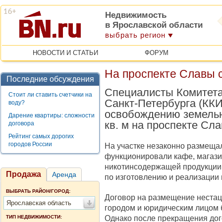
Недвижимость
в Ярославской области
выбрать регион
НОВОСТИ И СТАТЬИ
ФОРУМ
На проспекте Славы 
Последние обсуждения
Специалисты Комитета
Стоит ли ставить счетчики на
Санкт-Петербурга (ККИ
воду?
освобождению земельн
Дарение квартиры: сложности
кв. м на проспекте Сла
договора
Рейтинг самых дорогих
городов России
На участке незаконно размещал
функционировали кафе, магази
никотинсодержащей продукции, 
Продажа
Аренда
по изготовлению и реализации
ВЫБРАТЬ РАЙОН/ГОРОД:
Договор на размещение нестац
Ярославская область
городом и юридическим лицом б
Однако после прекращения до
ТИП НЕДВИЖИМОСТИ: